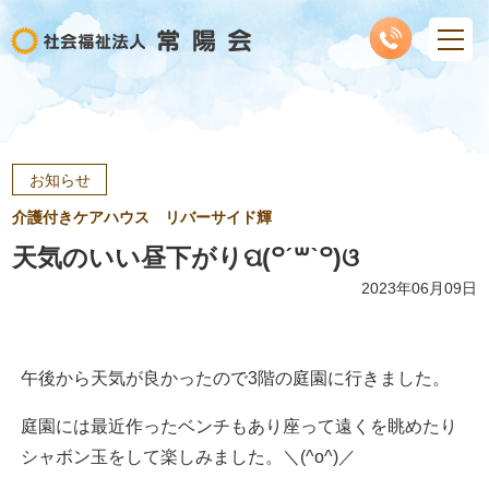
お知らせ
介護付きケアハウス リバーサイド輝
天気のいい昼下がりପ(꒪ˊ꒳ˋ꒪)ଓ
2023年06月09日
午後から天気が良かったので3階の庭園に行きました。
庭園には最近作ったベンチもあり座って遠くを眺めたり
シャボン玉をして楽しみました。＼(^o^)／