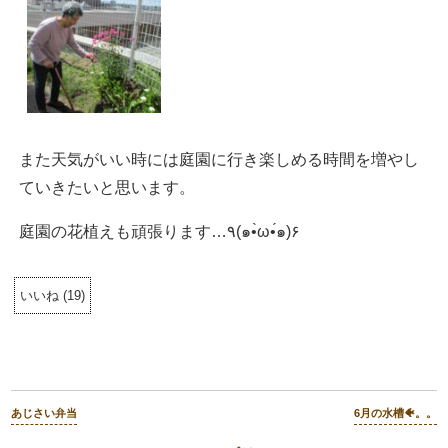
また天気がいい時には庭園に行き楽しめる時間を増やし
ていきたいと思います。
庭園の花植えも頑張ります…٩(๑•̀ω•́๑)۶
いいね
(
19
)
あじさい弁当
6月の水槽🐠。。