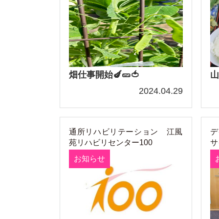
畑仕事開始🍆🥒🍅
山
2024.04.29
通所リハビリテーション 江風
デ
苑リハビリセンター100
サ
お知らせ