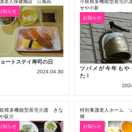
護老人保健施設 江風苑
小規模多機能型居宅介
せや小新
お知らせ
お知らせ
ョートステイ寿司の日
ツバメが今年もや
2024.04.30
た！
202
規模多機能型居宅介護 きな
特別養護老人ホーム 
や荻川
輝
お知らせ
お知らせ