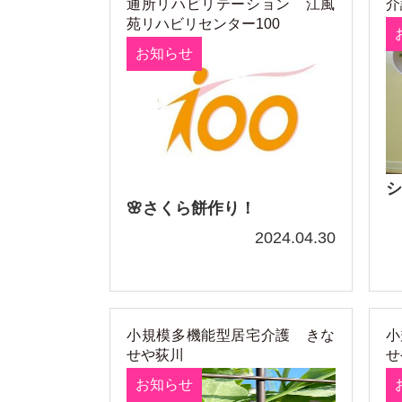
通所リハビリテーション 江風
介
苑リハビリセンター100
お知らせ
シ
🌸さくら餅作り！
2024.04.30
小規模多機能型居宅介護 きな
小
せや荻川
せ
お知らせ