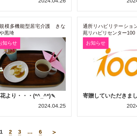
2024.04.26
202
規模多機能型居宅介護 きな
通所リハビリテーショ
や黒埼
苑リハビリセンター100
お知らせ
お知らせ
花より・・・(*^_^*)🍡
寄贈していただきま
2024.04.25
202
1
2
3
…
6
＞