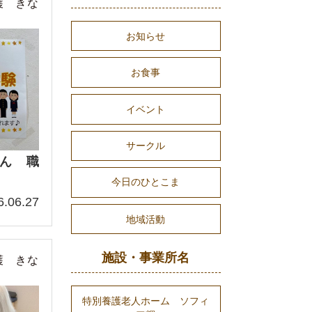
護 きな
お知らせ
お食事
イベント
サークル
ん 職
今日のひとこま
6.06.27
地域活動
施設・事業所名
護 きな
特別養護老人ホーム ソフィ