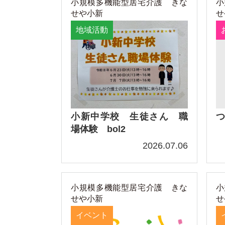
小規模多機能型居宅介護 きな
小
せや小新
せ
地域活動
小新中学校 生徒さん 職
つ
場体験 bol2
2026.07.06
小規模多機能型居宅介護 きな
小
せや小新
せ
イベント