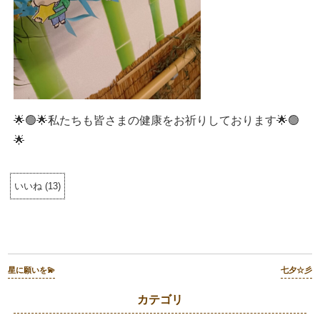
🌟🟢🌟私たちも皆さまの健康をお祈りしております🌟🟢
🌟
いいね
(
13
)
星に願いを💫
七夕☆彡
カテゴリ