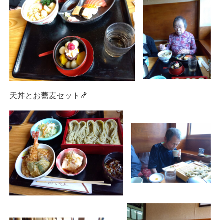
天丼とお蕎麦セット🍤