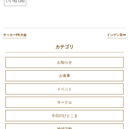
いいね
(
16
)
サッカーPK大会
インゲン豆🫛
カテゴリ
お知らせ
お食事
イベント
サークル
今日のひとこま
地域活動