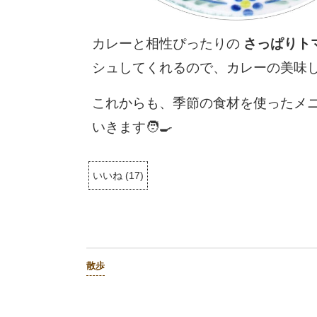
カレーと相性ぴったりの
さっぱりト
シュしてくれるので、カレーの美味
これからも、季節の食材を使ったメ
いきます🧑‍🍳
いいね
(
17
)
散歩