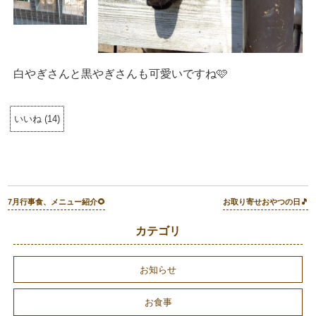
白やぎさんと黒やぎさんも可愛いですね🩷
いいね
(
14
)
7月行事食、メニュー紹介🌻
お取り寄せおやつの日🎵
カテゴリ
お知らせ
お食事