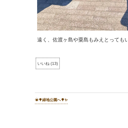
遠く、佐渡ヶ島や粟島もみえとってもい
いいね
(
13
)
☀🌳緑地公園へ🌳✨