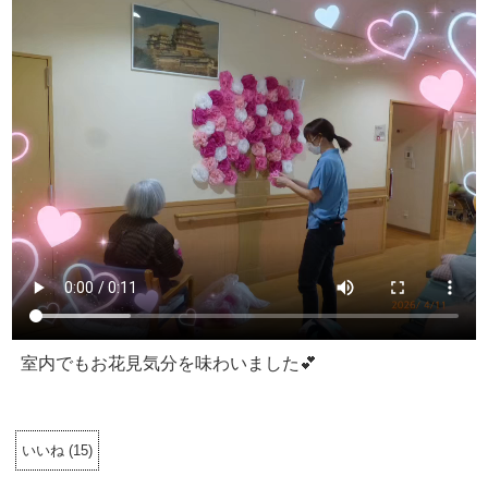
室内でもお花見気分を味わいました💕
いいね
(
15
)