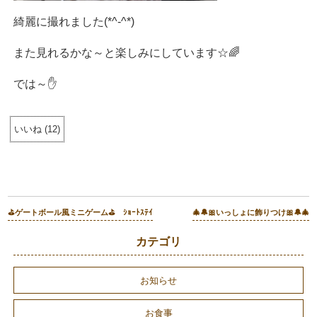
綺麗に撮れました(*^-^*)
また見れるかな～と楽しみにしています☆🌈
では～✋
いいね
(
12
)
⛳ゲートボール風ミニゲーム⛳ ｼｮｰﾄｽﾃｲ
🎄🔔🎀いっしょに飾りつけ🎀🔔🎄
カテゴリ
お知らせ
お食事