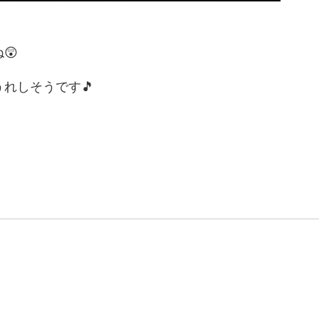
😲
れしそうです🎵