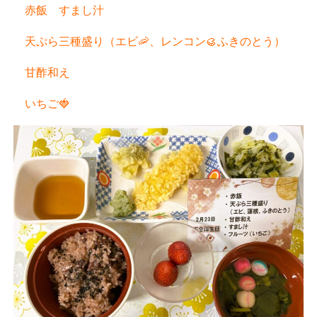
赤飯 すまし汁
天ぷら三種盛り（エビ🦐、レンコン🥮ふきのとう）
甘酢和え
いちご🍓