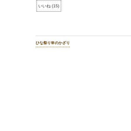
いいね
(
15
)
ひな祭り🌸のかざり