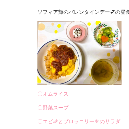
ソフィア輝のバレンタインデー💕の昼
〇オムライス
〇野菜スープ
〇エビ🦐とブロッコリー🥦のサラダ