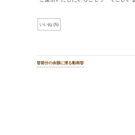
いいね
(
5
)
👹節分の余韻に浸る動画👹