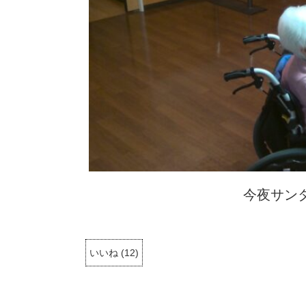
今夜サン
いいね
(
12
)