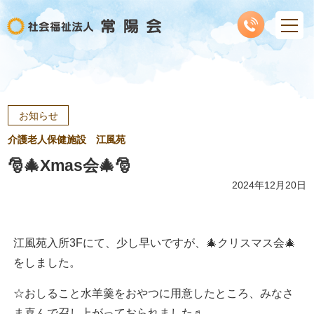
お知らせ
介護老人保健施設 江風苑
🎅🎄Xmas会🎄🎅
2024年12月20日
江風苑入所3Fにて、少し早いですが、🎄クリスマス会🎄
をしました。
☆おしること水羊羹をおやつに用意したところ、みなさ
ま喜んで召し上がっておられました♬