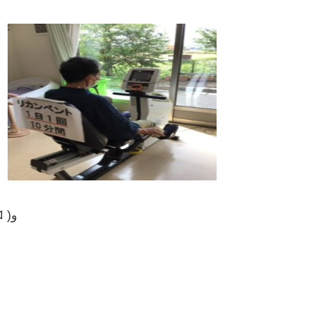
本日も朝からリハビリ頑張ってます٩( ᐛ )و