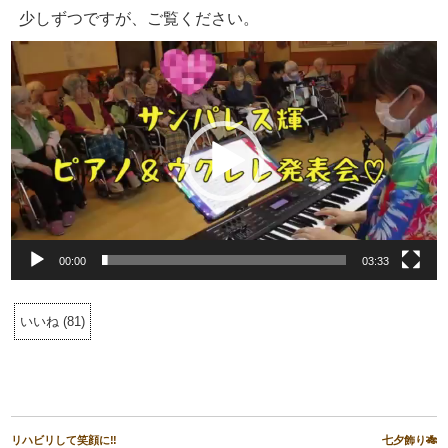
少しずつですが、ご覧ください。
動
画
プ
レ
ー
ヤ
ー
00:00
03:33
いいね
(
81
)
リハビリして笑顔に‼️
七夕飾り🎋