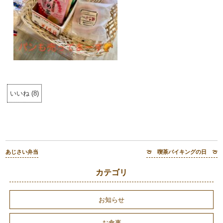
いいね
(
8
)
あじさい弁当
🍈 喫茶バイキングの日 🍈
カテゴリ
お知らせ
お食事