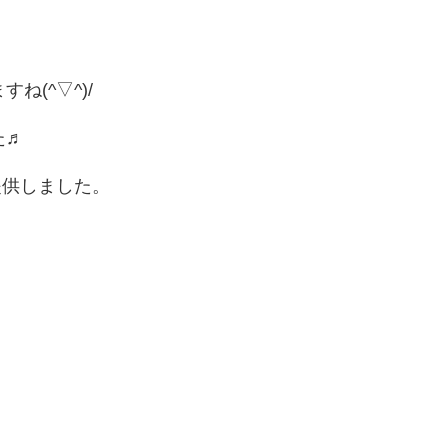
(^▽^)/
た♬
提供しました。