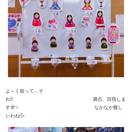
よ～く狙って…そ
れ!! 満点、目指しま
す💯✨ なかなか難し
いわね💦