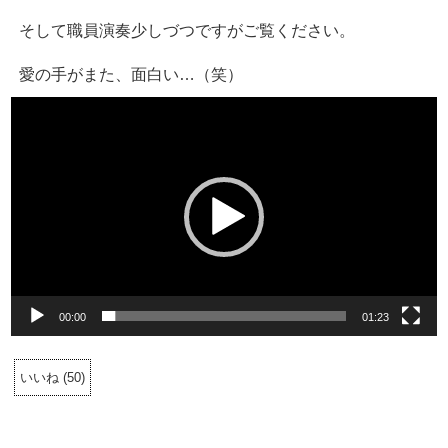
そして職員演奏少しづつですがご覧ください。
愛の手がまた、面白い…（笑）
動
画
プ
レ
ー
ヤ
ー
00:00
01:23
いいね
(
50
)