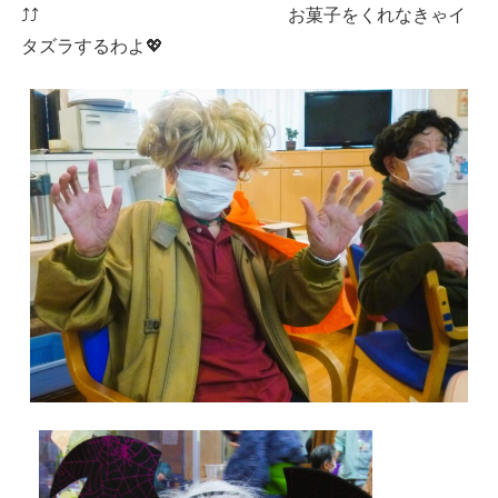
⤴⤴ お菓子をくれなきゃイ
タズラするわよ💖