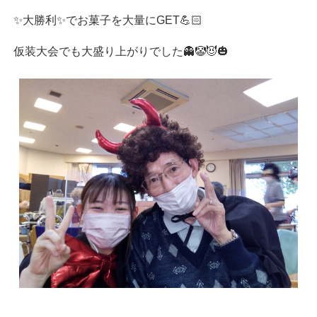
✨大勝利✨でお菓子を大量にGET💪🏻
仮装大会でも大盛り上がりでした👻🤡😈🎃