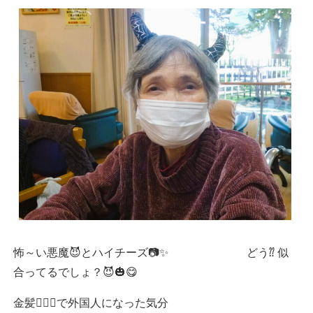
怖～い悪魔😈とハイチーズ📷✨ どう⁇ 似
合ってるでしょ？😈🎃😋
金髪👱🏻‍♂️で外国人になった気分