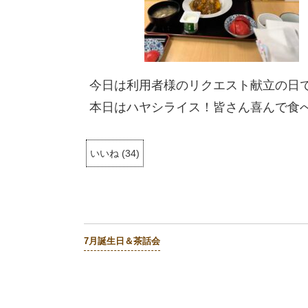
今日は利用者様のリクエスト献立の日
本日はハヤシライス！皆さん喜んで食
いいね
(
34
)
7月誕生日＆茶話会