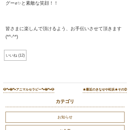
グー✊✨と素敵な笑顔！！
皆さまに楽しんで頂けるよう、お手伝いさせて頂きます
(*^-^*)
いいね
(
12
)
🐶🐾😸🐾アニマルセラピー🐾😸🐾🐶
★最近のきなせや松浜★その➁
カテゴリ
お知らせ