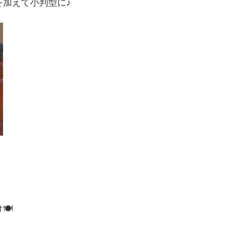
加えて小判型に♪
🍽