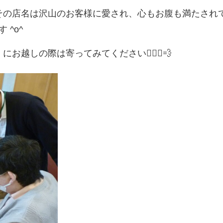
その店名は沢山のお客様に愛され、心もお腹も満たされ
^o^
越しの際は寄ってみてください🏃🏻‍♂️💨