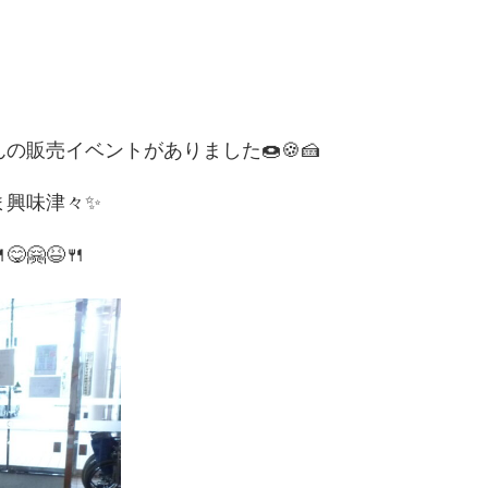
販売イベントがありました🍩🍪🍰
ま興味津々✨
🤗😆🍴