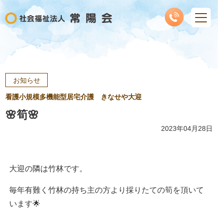
お知らせ
看護小規模多機能型居宅介護 きなせや大迎
🌸筍🌸
2023年04月28日
大迎の隣は竹林です。
毎年有難く竹林の持ち主の方より採りたての筍を頂いて
います🌟