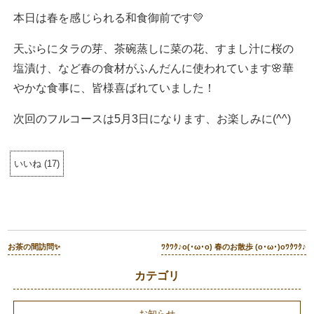
本日は春を感じられる和食御前です💛
天ぷらにタラの芽、茶碗蒸しに菜の花、すまし汁に桜の
塩漬け、など春の食材がふんだんに使われています🌸華
やかな食事に、皆様喜ばれていました！
次回のフルコースは5月3日になります、お楽しみに(^^)
いいね
(
17
)
お茶の間訪問✨
ﾜｸﾜｸ♪o(･ω･o) 春のお散歩 (o･ω･)oﾜｸﾜｸ♪
カテゴリ
お知らせ