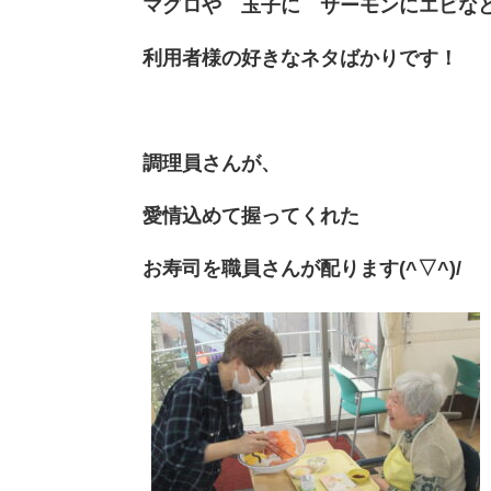
マグロや 玉子に サーモンにエビな
利用者様の好きなネタばかりです！
調理員さんが、
愛情込めて握ってくれた
お寿司を職員さんが
配ります(^▽^)/