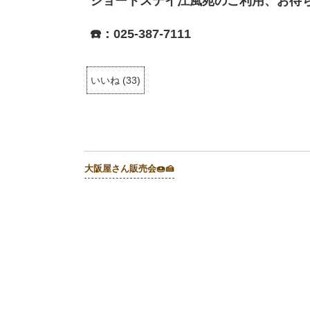
ショートステイ江風苑のご利用、お待
☎️
：025-387-7111
いいね
(
33
)
大阪屋さん販売会🍩🍰