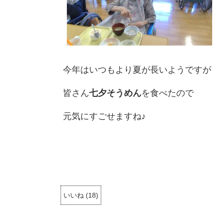
今年はいつもより夏が長いようですが
皆さん
七夕そうめん
を食べたので
元気にすごせますね♪
いいね
(
18
)