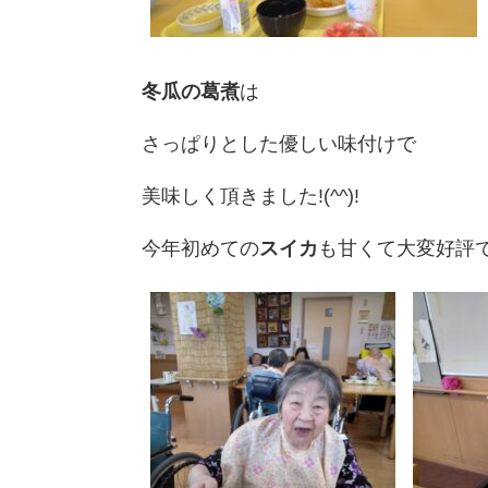
冬瓜の葛煮
は
さっぱりとした優しい味付けで
美味しく頂きました!(^^)!
今年初めての
スイカ
も甘くて大変好評で