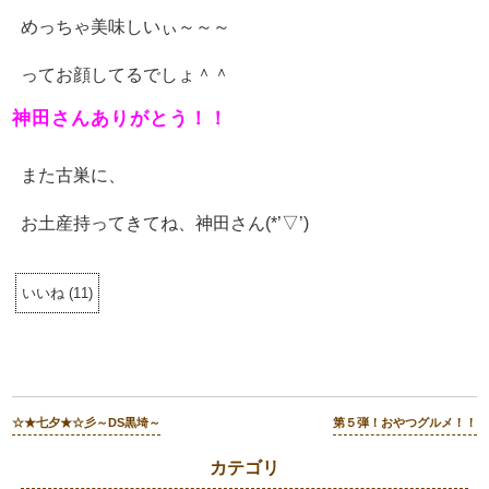
めっちゃ美味しいぃ～～～
ってお顔してるでしょ＾＾
神田さんありがとう！！
また古巣に、
お土産持ってきてね、神田さん(*’▽’)
いいね
(
11
)
☆★七夕★☆彡～DS黒埼～
第５弾！おやつグルメ！！
カテゴリ