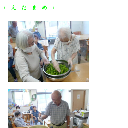
♪ え だ ま め ♪