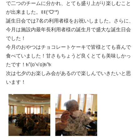
で二つのチームに分かれ、とても盛り上がり楽しむこと
が出来ました。ꉂꉂ(ᵔᗜᵔ*)
誕生日会では7名の利用者様をお祝いしました。さらに、
今月は施設内最年長利用者様の誕生月で盛大な誕生日会
でした！
今月のおやつはチョコレートケーキで皆様とても喜んで
食べていました！甘さもちょうど良くとても美味しかっ
たです！ŧ‹”(o’ч’o)ŧ‹”ŧ‹
次は七夕のお楽しみ会があるので楽しんでいきたいと思
います！