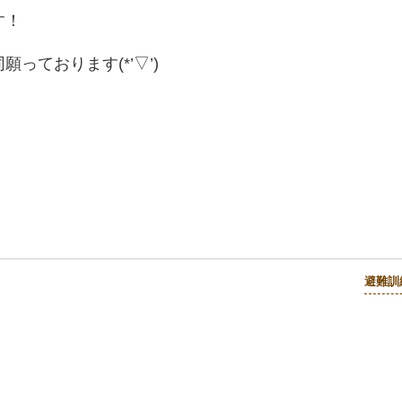
す！
っております(*’▽’)
避難訓