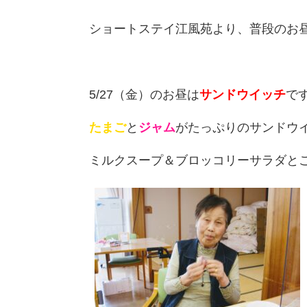
ショートステイ江風苑より、普段のお
5/27（金）のお昼は
サンドウイッチ
です
たまご
と
ジャム
がたっぷりのサンドウイ
ミルクスープ＆ブロッコリーサラダと