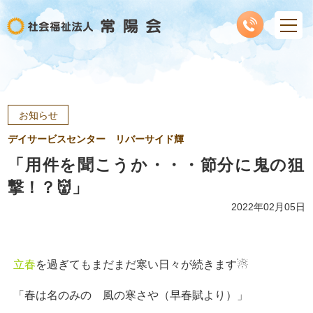
お知らせ
デイサービスセンター リバーサイド輝
「用件を聞こうか・・・節分に鬼の狙
撃！？👹」
2022年02月05日
立春
を過ぎてもまだまだ寒い日々が続きます☃
「春は名のみの 風の寒さや（早春賦より）」