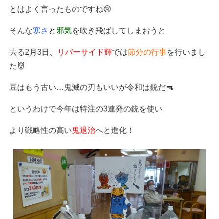
とはよく言ったものですね😢
そんな
寒さ
と
邪気
を吹き飛ばしてしまおうと
去る2月3日、
リバーサイド輝
では
節分の行事
を行いまし
た👹
豆はもう古い…鬼滅の刃もいいが令和は銃だ🔫
というわけで今年は特注の3連発の銃を使い
より戦略性の高い
鬼退治
へと進化！