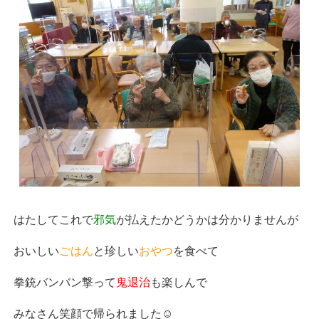
はたしてこれで
邪気
が払えたかどうかは分かりませんが
おいしい
ごはん
と珍しい
おやつ
を食べて
拳銃バンバン撃って
鬼退治
も楽しんで
みなさん笑顔で帰られました☺